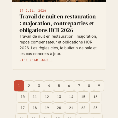
27 JUIL. 2026
Travail de nuit en restauration
: majoration, contreparties et
obligations HCR 2026
Travail de nuit en restauration : majoration,
repos compensateur et obligations HCR
2026. Les règles clés, le bulletin de paie et
les cas concrets à jour.
LIRE L'ARTICLE →
1
2
3
4
5
6
7
8
9
10
11
12
13
14
15
16
17
18
19
20
21
22
23