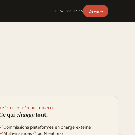
01 56 79 07 19
Devis →
SPÉCIFICITÉS DU FORMAT
Ce qui
change
tout.
Commissions plateformes en charge externe
Multi-marques (1 ou N entités)