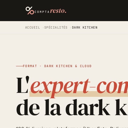
resto.
COMPTA
ACCUEIL
›
SPÉCIALITÉS
›
DARK KITCHEN
FORMAT · DARK KITCHEN & CLOUD
L'
expert-co
de la dark 