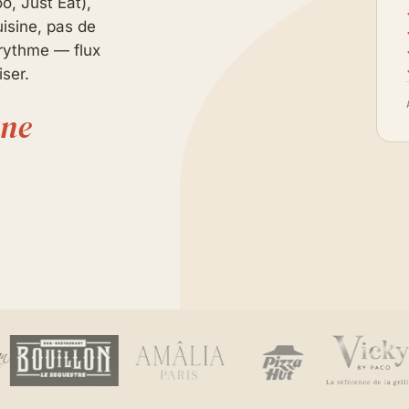
o, Just Eat),
isine, pas de
e rythme — flux
iser.
ane