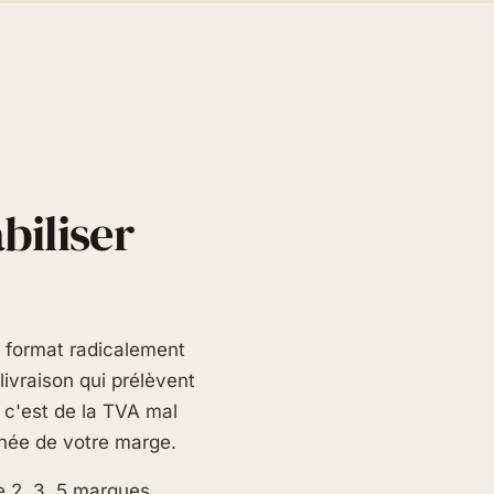
biliser
un format radicalement
livraison qui prélèvent
, c'est de la TVA mal
onée de votre marge.
e 2, 3, 5 marques