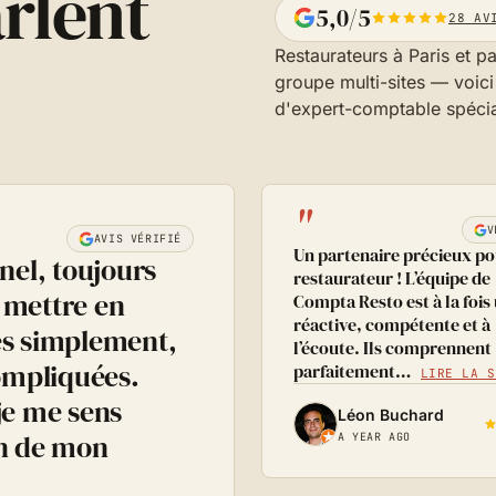
rlent
5,0/5
28 AV
Restaurateurs à Paris et pa
groupe multi-sites — voici 
d'expert-comptable spécial
"
V
AVIS VÉRIFIÉ
Un partenaire précieux po
el, toujours
restaurateur ! L’équipe de
t mettre en
Compta Resto est à la fois 
réactive, compétente et à
es simplement,
l’écoute. Ils comprennent
ompliquées.
parfaitement…
LIRE LA S
e me sens
Léon Buchard
on de mon
A YEAR AGO