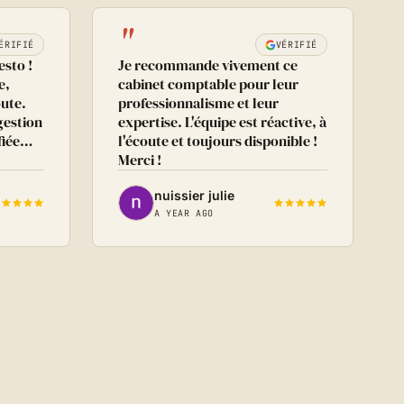
"
ÉRIFIÉ
VÉRIFIÉ
esto !
Je recommande vivement ce
e,
cabinet comptable pour leur
oute.
professionnalisme et leur
gestion
expertise. L'équipe est réactive, à
ifiée…
l'écoute et toujours disponible !
Merci !
nuissier julie
A YEAR AGO