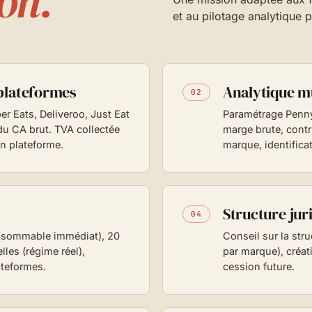
son.
et au pilotage analytique 
plateformes
Analytique m
02
r Eats, Deliveroo, Just Eat
Paramétrage Pennyl
du CA brut. TVA collectée
marge brute, contr
on plateforme.
marque, identifica
Structure jur
04
onsommable immédiat), 20
Conseil sur la stru
les (régime réel),
par marque), créat
ateformes.
cession future.