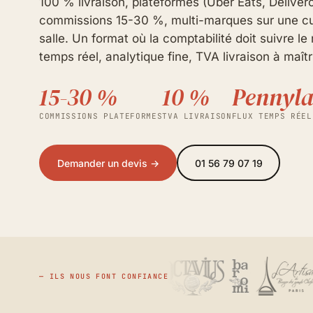
100 % livraison, plateformes (Uber Eats, Delivero
commissions 15-30 %, multi-marques sur une cu
salle. Un format où la comptabilité doit suivre l
temps réel, analytique fine, TVA livraison à maîtr
15-30 %
10 %
Pennyl
COMMISSIONS PLATEFORMES
TVA LIVRAISON
FLUX TEMPS RÉEL
Demander un devis →
01 56 79 07 19
— ILS NOUS FONT CONFIANCE