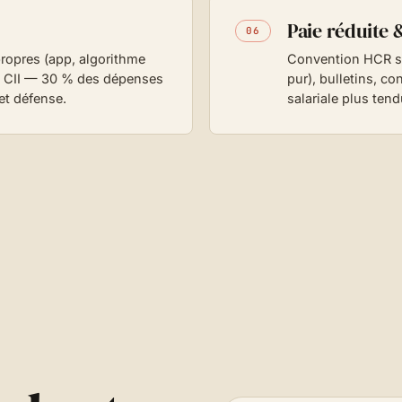
Paie réduite 
06
ropres (app, algorithme
Convention HCR si 
e CII — 30 % des dépenses
pur), bulletins, co
et défense.
salariale plus tend