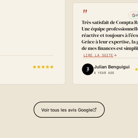
"
V
Très satisfait de Compta R
Une équipe professionnell
réactive et toujours à l’éc
Grâce à leur expertise, la 
de mes finances est simpl
LIRE LA SUITE
Julian Benguigui
A YEAR AGO
Voir tous les avis Google