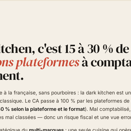
tchen, c'est 15 à 30 % de
ns plateformes
à compta
ent.
e à la française, sans pourboires : la dark kitchen est 
 classique. Le CA passe à 100 % par les plateformes de 
30 % selon la plateforme et le format
). Mal comptabilisé
es mal classées — donc un risque fiscal et une vue err
tratégique du
multi-marques
: une seule cuisine qui opèr