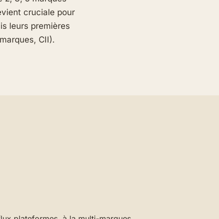
evient cruciale pour
is leurs premières
marques, CII).
lux plateformes, à la multi-marques