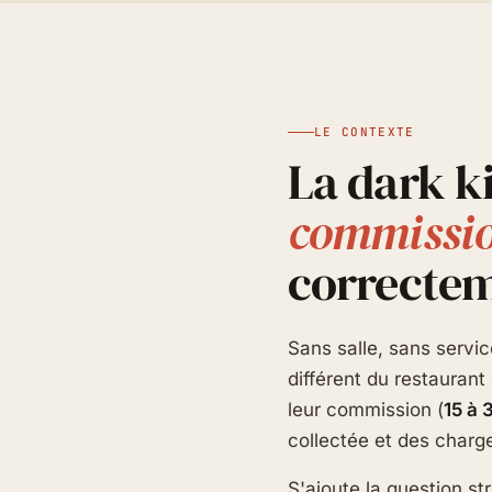
LE CONTEXTE
La dark ki
commissio
correctem
Sans salle, sans servic
différent du restaurant
leur commission (
15 à 
collectée et des charg
S'ajoute la question s