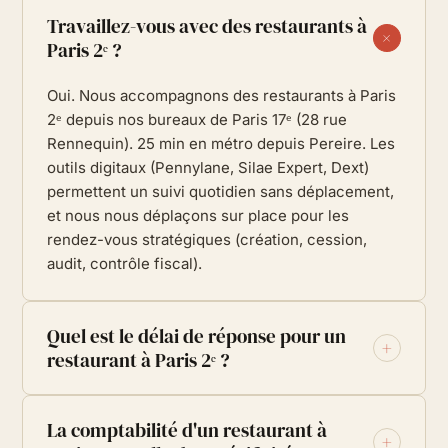
Travaillez-vous avec des restaurants à
+
Paris 2ᵉ ?
Oui. Nous accompagnons des restaurants à Paris
2ᵉ depuis nos bureaux de Paris 17ᵉ (28 rue
Rennequin). 25 min en métro depuis Pereire. Les
outils digitaux (Pennylane, Silae Expert, Dext)
permettent un suivi quotidien sans déplacement,
et nous nous déplaçons sur place pour les
rendez-vous stratégiques (création, cession,
audit, contrôle fiscal).
Quel est le délai de réponse pour un
+
restaurant à Paris 2ᵉ ?
Notre engagement standard :
réponse sous 24h
La comptabilité d'un restaurant à
ouvrées
, quelle que soit votre adresse en Île-de-
+