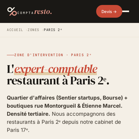
resto.
Devis →
COMPTA
ACCUEIL
›
ZONES
›
PARIS 2ᵉ
ZONE D'INTERVENTION · PARIS 2ᵉ
L'
expert-comptable
restaurant à Paris 2ᵉ.
Quartier d'affaires (Sentier startups, Bourse) +
boutiques rue Montorgueil & Étienne Marcel.
Densité tertiaire.
Nous accompagnons des
restaurants à Paris 2ᵉ depuis notre cabinet de
Paris 17ᵉ.