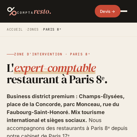
resto.
Devis →
COMPTA
ACCUEIL
›
ZONES
›
PARIS 8ᵉ
ZONE D'INTERVENTION · PARIS 8ᵉ
L'
expert-comptable
restaurant à Paris 8ᵉ.
Business district premium : Champs-Élysées,
place de la Concorde, parc Monceau, rue du
Faubourg-Saint-Honoré. Mix tourisme
international et sièges sociaux.
Nous
accompagnons des restaurants à Paris 8ᵉ depuis
notre cabinet de Paris 17ᵉ.