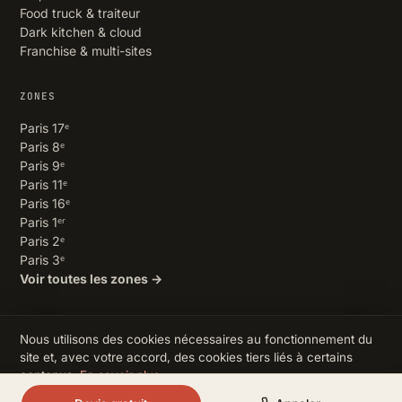
Food truck & traiteur
Dark kitchen & cloud
Franchise & multi-sites
ZONES
Paris 17ᵉ
Paris 8ᵉ
Paris 9ᵉ
Paris 11ᵉ
Paris 16ᵉ
Paris 1ᵉʳ
Paris 2ᵉ
Paris 3ᵉ
Voir toutes les zones →
Nous utilisons des cookies nécessaires au fonctionnement du
© COMPTA RESTO 2026 · INSCRIT À L'ORDRE DES EXPERTS-
site et, avec votre accord, des cookies tiers liés à certains
COMPTABLES
contenus.
En savoir plus
.
MENTIONS LÉGALES
·
CONFIDENTIALITÉ
·
COOKIES