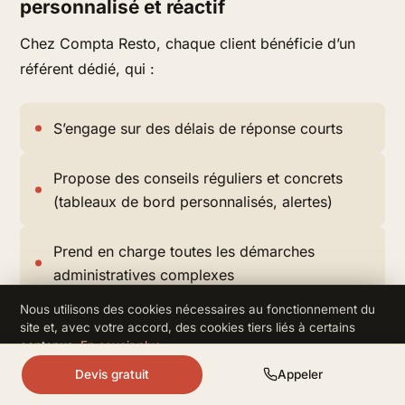
personnalisé et réactif
Chez Compta Resto, chaque client bénéficie d’un
référent dédié, qui :
S’engage sur des délais de réponse courts
Propose des conseils réguliers et concrets
(tableaux de bord personnalisés, alertes)
Prend en charge toutes les démarches
administratives complexes
Nous utilisons des cookies nécessaires au fonctionnement du
site et, avec votre accord, des cookies tiers liés à certains
Grâce à une organisation agile, l’équipe peut adapter
contenus.
En savoir plus
.
son accompagnement lors de pics d’activité ou de
Refuser
Accepter
Devis gratuit
Appeler
situations d’urgence.