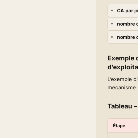
CA par j
nombre d
nombre d
Exemple d
d’exploit
L’exemple ci
mécanisme et
Tableau – 
Étape