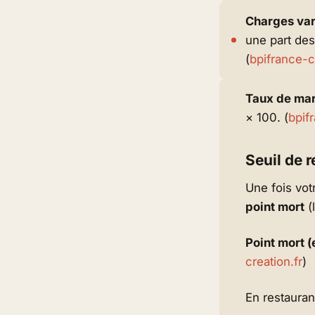
Charges var
une part de
(
bpifrance-c
Taux de mar
× 100. (
bpif
Seuil de r
Une fois vot
point mort
(
Point mort (
creation.fr
)
En restaurant