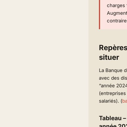
charges 
Augmente
contraire
Repères
situer
La Banque d
avec des dis
“année 2024”
(entreprises
salariés). (
ba
Tableau –
année 20