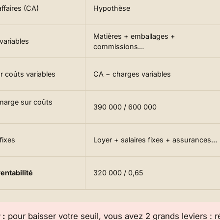
affaires (CA)
Hypothèse
Matières + emballages +
variables
commissions…
r coûts variables
CA − charges variables
marge sur coûts
390 000 / 600 000
fixes
Loyer + salaires fixes + assurances…
rentabilité
320 000 / 0,65
 :
pour baisser votre seuil, vous avez 2 grands leviers :
r