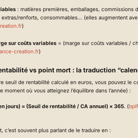
iables
: matières premières, emballages, commissions de
s extras/renforts, consommables… (elles augmentent avec
reation.fr
)
ge sur coûts variables
= (marge sur coûts variables / chi
rance-creation.fr
)
entabilité vs point mort : la traduction “calen
re seuil de rentabilité calculé en euros, vous pouvez le c
le moment où vous atteignez l’équilibre dans l’année) :
en jours) = (Seuil de rentabilité / CA annuel) × 365
. (
bpi
, c’est souvent plus parlant de le traduire en :