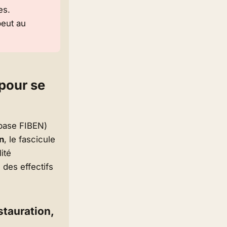
es
.
peut au
 pour se
base FIBEN)
n
, le fascicule
ité
 des effectifs
stauration,