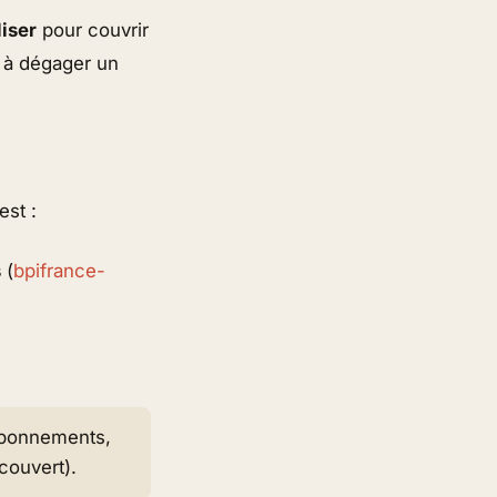
liser
pour couvrir
 à dégager un
est :
s
(
bpifrance-
 abonnements,
couvert).