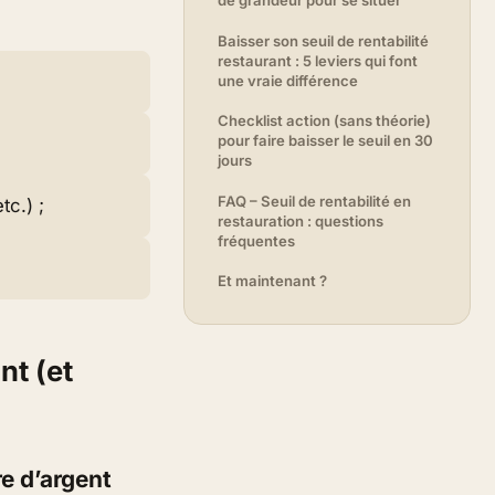
de grandeur pour se situer
Baisser son seuil de rentabilité
restaurant : 5 leviers qui font
une vraie différence
Checklist action (sans théorie)
pour faire baisser le seuil en 30
jours
FAQ – Seuil de rentabilité en
tc.) ;
restauration : questions
fréquentes
Et maintenant ?
nt (et
re d’argent