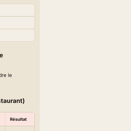
e
dre le
staurant)
Résultat