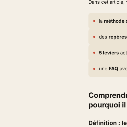
Dans cet article,
la
méthode d
des
repères
5 leviers
act
une
FAQ
ave
Comprendre 
pourquoi il
Définition : 