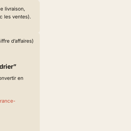
 livraison,
 les ventes).
ffre d’affaires)
drier”
onvertir en
france-