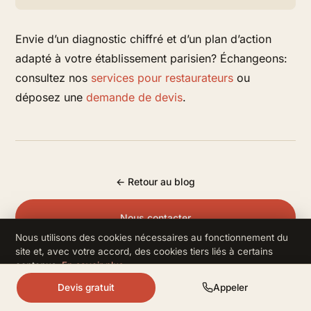
Envie d’un diagnostic chiffré et d’un plan d’action
adapté à votre établissement parisien? Échangeons:
consultez nos
services pour restaurateurs
ou
déposez une
demande de devis
.
← Retour au blog
Nous contacter
Nous utilisons des cookies nécessaires au fonctionnement du
site et, avec votre accord, des cookies tiers liés à certains
contenus.
En savoir plus
.
Refuser
Accepter
Devis gratuit
Appeler