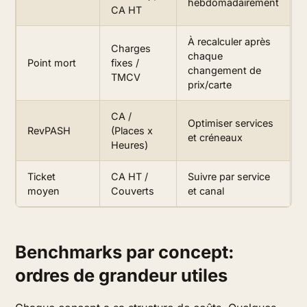
hebdomadairement
CA HT
À recalculer après
Charges
chaque
Point mort
fixes /
changement de
TMCV
prix/carte
CA /
Optimiser services
RevPASH
(Places x
et créneaux
Heures)
Ticket
CA HT /
Suivre par service
moyen
Couverts
et canal
Benchmarks par concept:
ordres de grandeur utiles