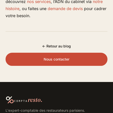
découvrez
nos services
, l’ADN du cabinet via
notre
histoire
, ou faites une
demande de devis
pour cadrer
votre besoin.
← Retour au blog
Nous contacter
resto.
COMPTA
L'expert-comptable des restaurateurs parisiens.