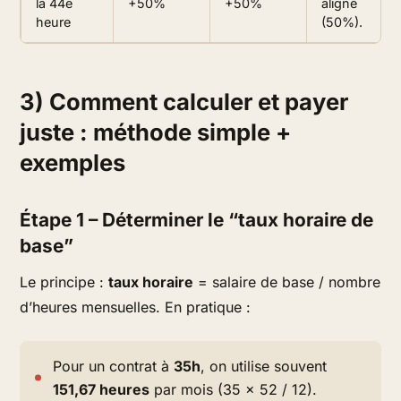
la 44e
+50%
+50%
aligné
heure
(50%).
3) Comment calculer et payer
juste : méthode simple +
exemples
Étape 1 – Déterminer le “taux horaire de
base”
Le principe :
taux horaire
=
salaire de base
/
nombre
d’heures mensuelles
. En pratique :
Pour un contrat à
35h
, on utilise souvent
151,67 heures
par mois (35 × 52 / 12).