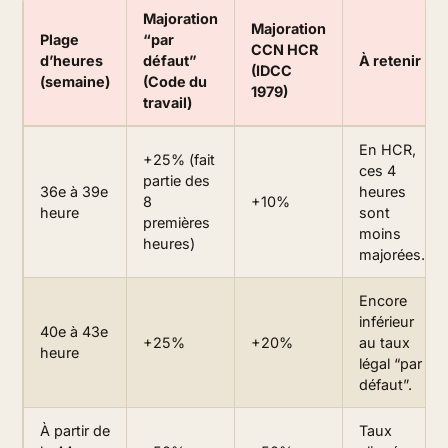
Majoration
Majoration
Plage
“par
CCN HCR
d’heures
défaut”
À retenir
(IDCC
(semaine)
(Code du
1979)
travail)
En HCR,
+25% (fait
ces 4
partie des
36e à 39e
heures
8
+10%
heure
sont
premières
moins
heures)
majorées.
Encore
inférieur
40e à 43e
+25%
+20%
au taux
heure
légal “par
défaut”.
À partir de
Taux