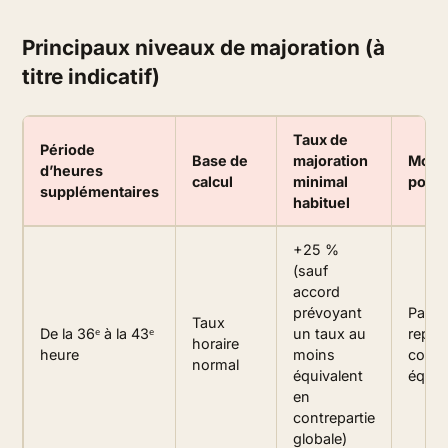
Principaux niveaux de majoration (à
titre indicatif)
Taux de
Période
Base de
majoration
Modal
d’heures
calcul
minimal
possi
supplémentaires
habituel
+25 %
(sauf
accord
prévoyant
Paiem
Taux
De la 36ᵉ à la 43ᵉ
un taux au
repos
horaire
heure
moins
comp
normal
équivalent
équiv
en
contrepartie
globale)