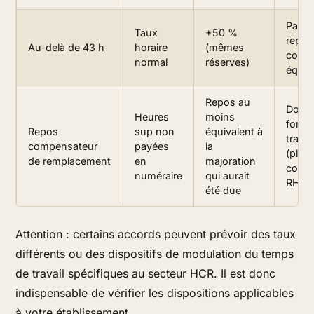
Paiem
Taux
+50 %
repos
Au-delà de 43 h
horaire
(mêmes
comp
normal
réserves)
équiv
Repos au
Doit ê
Heures
moins
formal
Repos
sup non
équivalent à
tracé
compensateur
payées
la
(plan
de remplacement
en
majoration
comp
numéraire
qui aurait
RH…)
été due
Attention : certains accords peuvent prévoir des taux
différents ou des dispositifs de modulation du temps
de travail spécifiques au secteur HCR. Il est donc
indispensable de vérifier les dispositions applicables
à votre établissement.