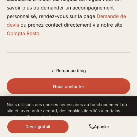
savoir plus ou demander un accompagnement
personnalisé, rendez-vous sur la page
Demande de
devis
ou prenez contact directement via notre site
Compta Resto
.
← Retour au blog
Nous contacter
Nous utilisons des cookies nécessaires au fonctionnement du
site et, avec votre accord, des cookies tiers liés à certains
contenus.
En savoir plus
.
Refuser
Accepter
Devis gratuit
Appeler
resto.
COMPTA