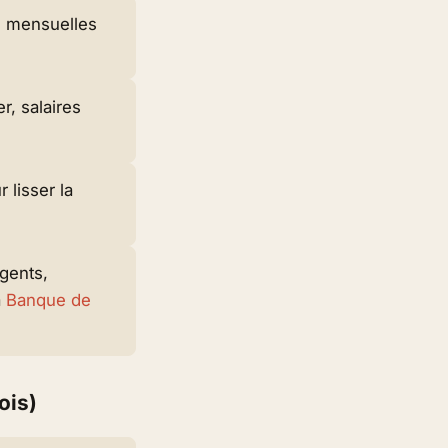
s mensuelles
, salaires
 lisser la
rgents,
a
Banque de
ois)