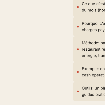
Ce que c’est
du mois (hor
Pourquoi c’es
charges pay
Méthode: par
restaurant r
énergie, tra
Exemple: en
cash opérati
Outils: un p
guides prat