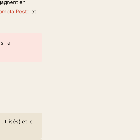
 gagnent en
ompta Resto
et
si la
tilisés) et le