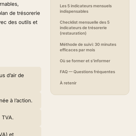
rnables,
Les 5 indicateurs mensuels
indispensables
lan de trésorerie
ec des outils et
Checklist mensuelle des 5
indicateurs de trésorerie
(restauration)
Méthode de suivi: 30 minutes
efficaces par mois
Où se former et s’informer
FAQ — Questions fréquentes
us d’air de
À retenir
ée à l’action.
, TVA.
VA) et