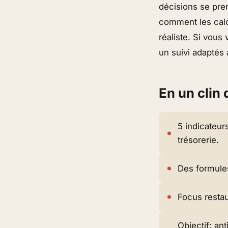
décisions se pre
comment les calcu
réaliste. Si vous
un suivi adaptés 
En un clin 
5 indicateur
trésorerie.
Des formules
Focus restau
Objectif: an