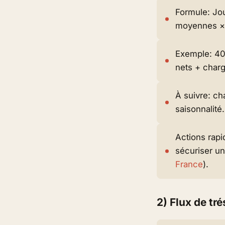
Formule: Jou
moyennes ×
Exemple: 40
nets + char
À suivre: ch
saisonnalité.
Actions rapi
sécuriser un
France
).
2) Flux de tr