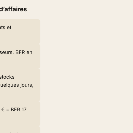
d’affaires
nts et
sseurs. BFR en
 stocks
quelques jours,
 € = BFR 17