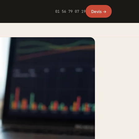
01 56 79 07 19
Devis →