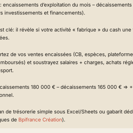
: encaissements d’exploitation du mois – décaissements d
s investissements et financements).
t clé: il révèle si votre activité « fabrique » du cash une 
ées.
tez de vos ventes encaissées (CB, espèces, plateformes
emboursés) et soustrayez salaires + charges, achats réglé
nsport.
caissements 180 000 € – décaissements 165 000 € ⇒ +
onnel.
lan de trésorerie simple sous Excel/Sheets ou gabarit dédi
iques de
Bpifrance Création
).