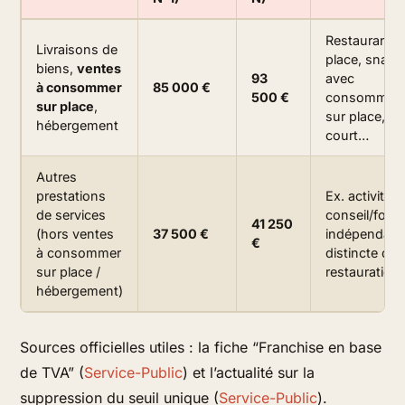
Restaurant s
Livraisons de
place, snack
biens,
ventes
93
avec
à consommer
85 000 €
500 €
consommati
sur place
,
sur place, f
hébergement
court…
Autres
prestations
Ex. activité 
de services
conseil/form
41 250
(hors ventes
37 500 €
indépendant
€
à consommer
distincte de 
sur place /
restauration
hébergement)
Sources officielles utiles : la fiche “Franchise en base
de TVA” (
Service-Public
) et l’actualité sur la
suppression du seuil unique (
Service-Public
).