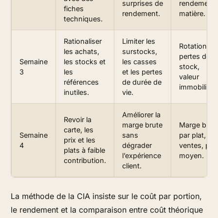
surprises de
rendement
fiches
rendement.
matière.
techniques.
Rationaliser
Limiter les
Rotation,
les achats,
surstocks,
pertes de
Semaine
les stocks et
les casses
stock,
3
les
et les pertes
valeur
références
de durée de
immobilisée
inutiles.
vie.
Améliorer la
Revoir la
marge brute
Marge brut
carte, les
Semaine
sans
par plat, mi
prix et les
4
dégrader
ventes, prix
plats à faible
l’expérience
moyen.
contribution.
client.
La méthode de la CIA insiste sur le coût par portion,
le rendement et la comparaison entre coût théorique