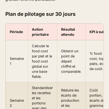
Plan de pilotage sur 30 jours
Action
Résultat
Période
KPI à suivr
prioritaire
attendu
Calculer le
food cost
Obtenir un
% food
par plat et le
point de
Semaine
cost, top 2
food cost
départ
1
plats, écart
global sur
chiffré et
de coût.
une base
comparable.
fiable.
Standardiser
Réduire les
Coût
les recettes
écarts de
portion,
et les
Semaine
production
écarts de
portions
2
et les
grammage,
avec des