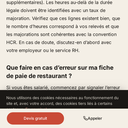
supplémentaires). Les heures au-delà de la durée
légale doivent être identifiées avec un taux de
majoration. Vérifiez que ces lignes existent bien, que
le nombre d’heures correspond à vos relevés et que
les majorations sont cohérentes avec la convention
HCR. En cas de doute, discutez-en d’abord avec
votre employeur ou le service RH.
Que faire en cas d’erreur sur ma fiche
de paie de restaurant ?
Si vous êtes salarié, commencez par signaler l’erreur
à votre employeur ou au gestionnaire de paie,
Nous utilisons des cookies nécessaires au fonctionnement du
idéalement par écrit (mail) en joignant vos relevés
site et, avec votre accord, des cookies tiers liés à certains
contenus.
En savoir plus
.
d’heures ou votre contrat. Beaucoup d’erreurs sont
Refuser
Accepter
Devis gratuit
Appeler
involontaires et se corrigent via un rappel de salaire
sur le bulletin suivant. Si le désaccord persiste, vous