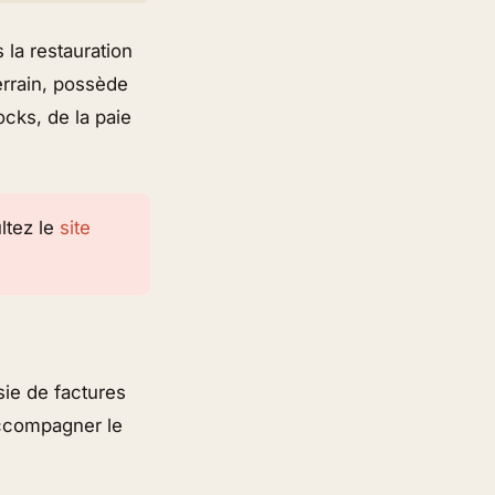
 la restauration
errain, possède
cks, de la paie
ltez le
site
sie de factures
’accompagner le