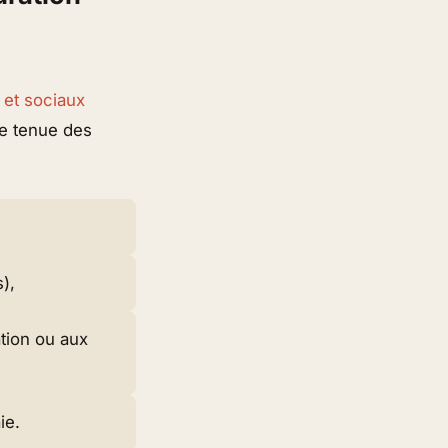
 et sociaux
ple tenue des
),
ation ou aux
ie.