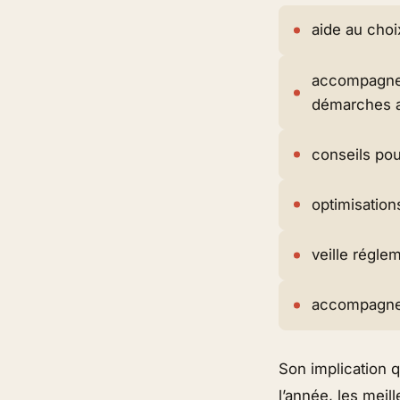
aide au choi
accompagnem
démarches a
conseils pou
optimisation
veille régle
accompagnem
Son implication q
l’année, les meill