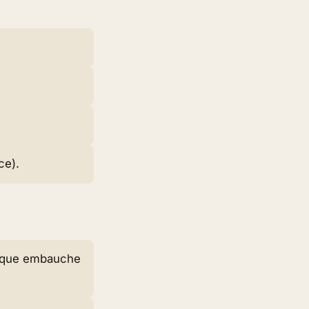
ce).
aque embauche