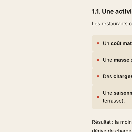
1.1. Une acti
Les restaurants c
Un
coût mat
Une
masse s
Des
charges
Une
saisonn
terrasse).
Résultat : la mo
dérive de charges