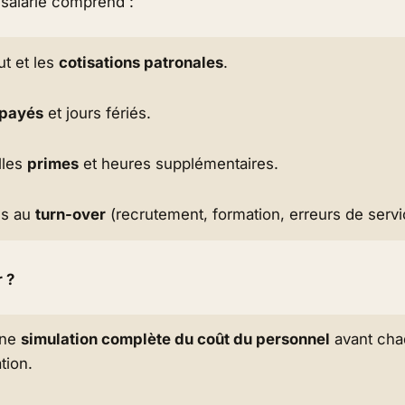
 salarié comprend :
ut et les
cotisations patronales
.
 payés
et jours fériés.
lles
primes
et heures supplémentaires.
és au
turn-over
(recrutement, formation, erreurs de servi
 ?
une
simulation complète du coût du personnel
avant ch
tion.