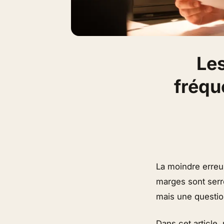
Les
fréqu
La moindre erreu
marges sont serrée
mais une questio
Dans cet article