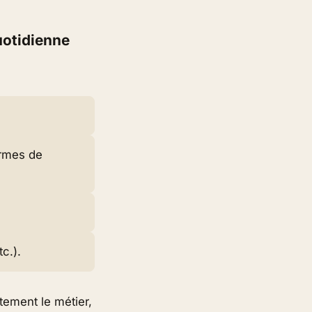
uotidienne
ormes de
tc.).
tement le métier,