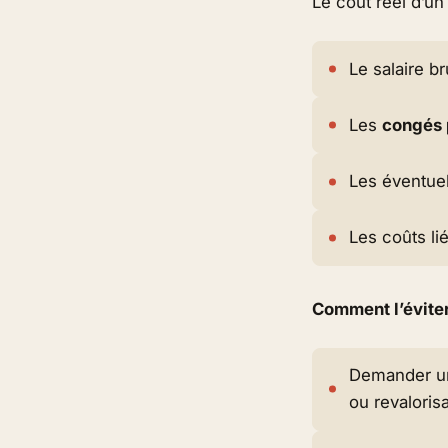
Le coût réel d’un
Le salaire br
Les
congés
Les éventue
Les coûts li
Comment l’éviter
Demander 
ou revalorisa