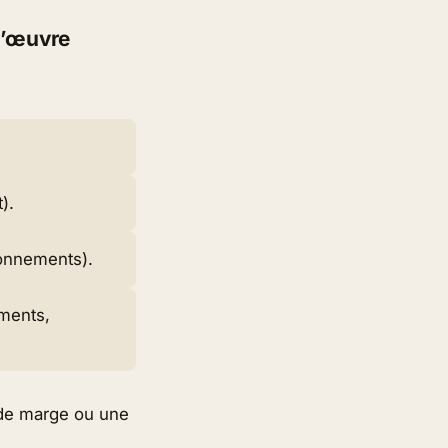
-d’œuvre
).
bonnements).
ments,
 de marge ou une