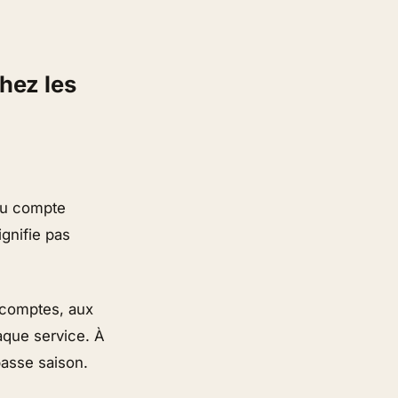
hez les
 du compte
ignifie pas
acomptes, aux
haque service. À
basse saison.