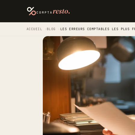
resto.
COMPTA
ACCUEIL
›
BLOG
›
LES ERREURS COMPTABLES LES PLUS F