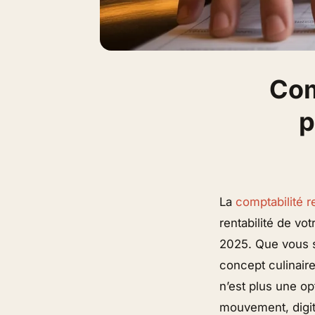
Com
p
La
comptabilité r
rentabilité de vo
2025. Que vous s
concept culinaire
n’est plus une op
mouvement, digit