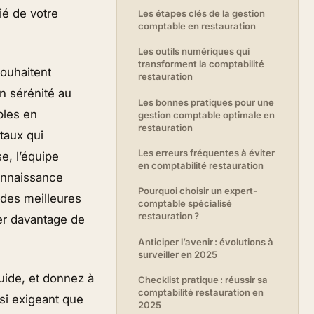
ié de votre
Les étapes clés de la gestion
comptable en restauration
Les outils numériques qui
transforment la comptabilité
souhaitent
restauration
en sérénité au
Les bonnes pratiques pour une
bles en
gestion comptable optimale en
restauration
itaux qui
Les erreurs fréquentes à éviter
e, l’équipe
en comptabilité restauration
onnaissance
Pourquoi choisir un expert-
 des meilleures
comptable spécialisé
restauration ?
rer davantage de
Anticiper l’avenir : évolutions à
surveiller en 2025
guide, et donnez à
Checklist pratique : réussir sa
comptabilité restauration en
si exigeant que
2025