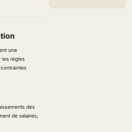
ation
uent une
r les règles
 contraintes
aissements des
ment de salaires,