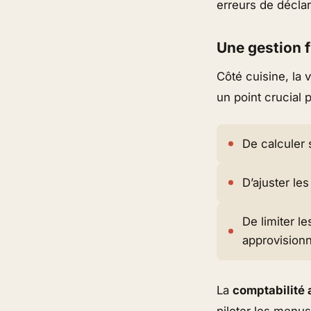
erreurs de décla
Une gestion 
Côté cuisine, la 
un point crucial 
De calculer 
D’ajuster les
De limiter l
approvision
La
comptabilité 
piloter les menus