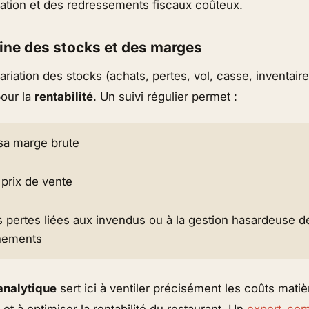
ration et des redressements fiscaux coûteux.
fine des stocks et des marges
variation des stocks (achats, pertes, vol, casse, inventai
pour la
rentabilité
. Un suivi régulier permet :
sa marge brute
 prix de vente
es pertes liées aux invendus ou à la gestion hasardeuse d
nements
analytique
sert ici à ventiler précisément les coûts mati
 et à optimiser la rentabilité du restaurant. Un
expert-com