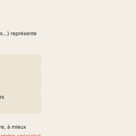
res…) représente
es
ère, à mieux
ptable spécialisé