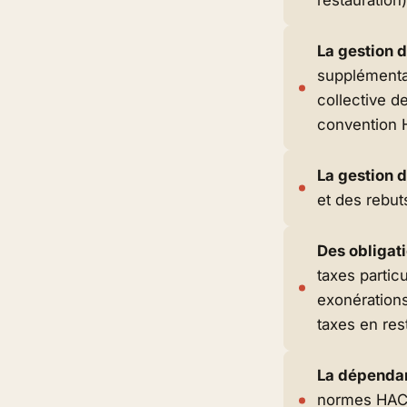
La gestion 
supplémentai
collective d
convention 
La gestion 
et des rebuts
Des obligati
taxes partic
exonérations
taxes en rest
La dépendan
normes HACC