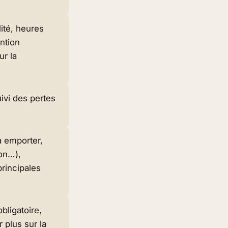
lité, heures
ntion
ur la
uivi des pertes
à emporter,
ion…),
principales
obligatoire,
plus sur la