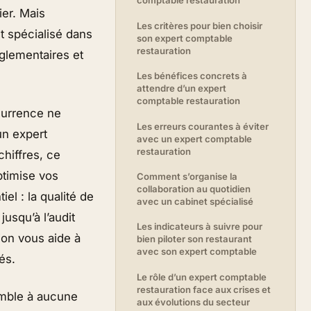
comptable restauration
ier. Mais
Les critères pour bien choisir
t spécialisé dans
son expert comptable
restauration
églementaires et
Les bénéfices concrets à
attendre d’un expert
comptable restauration
currence ne
Les erreurs courantes à éviter
un expert
avec un expert comptable
restauration
chiffres, ce
ptimise vos
Comment s’organise la
collaboration au quotidien
el : la qualité de
avec un cabinet spécialisé
jusqu’à l’audit
Les indicateurs à suivre pour
ion vous aide à
bien piloter son restaurant
avec son expert comptable
és.
Le rôle d’un expert comptable
restauration face aux crises et
emble à aucune
aux évolutions du secteur