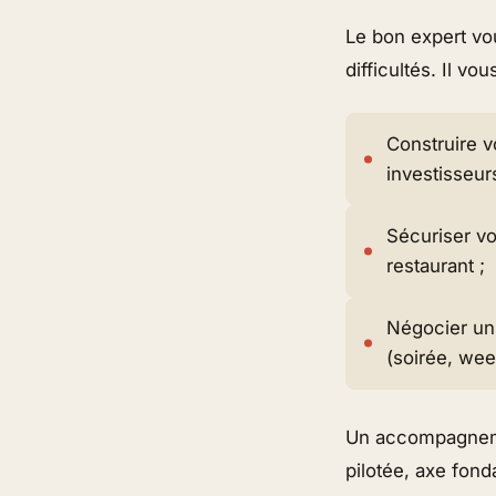
Le bon expert vou
difficultés. Il vo
Construire v
investisseur
Sécuriser vo
restaurant ;
Négocier un 
(soirée, we
Un accompagneme
pilotée
, axe fond