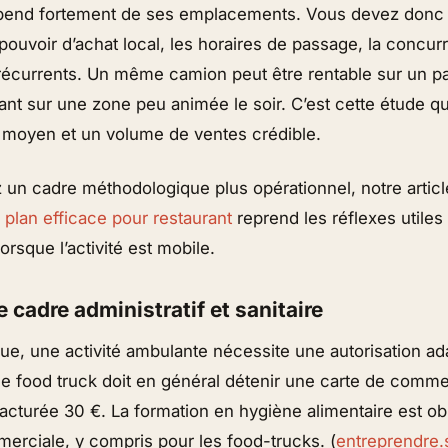
pend fortement de ses emplacements. Vous devez donc 
 pouvoir d’achat local, les horaires de passage, la concur
écurrents. Un même camion peut être rentable sur un par
ant sur une zone peu animée le soir. C’est cette étude q
et moyen et un volume de ventes crédible.
 un cadre méthodologique plus opérationnel, notre artic
 plan efficace pour restaurant
reprend les réflexes utiles
orsque l’activité est mobile.
e cadre administratif et sanitaire
que, une activité ambulante nécessite une autorisation ad
t le food truck doit en général détenir une carte de comm
facturée 30 €. La formation en hygiène alimentaire est obl
erciale, y compris pour les food-trucks. (
entreprendre.s