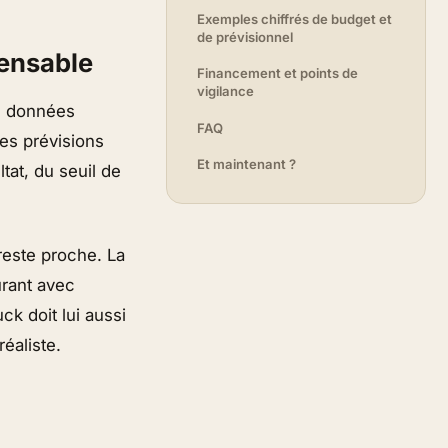
Exemples chiffrés de budget et
de prévisionnel
pensable
Financement et points de
vigilance
en données
FAQ
 Ses prévisions
Et maintenant ?
tat, du seuil de
 reste proche. La
urant avec
ck doit lui aussi
éaliste.