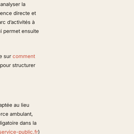
analyser la
rence directe et
c d’activités à
ui permet ensuite
le sur
comment
 pour structurer
aptée au lieu
erce ambulant,
igatoire dans la
ervice-public.fr
)