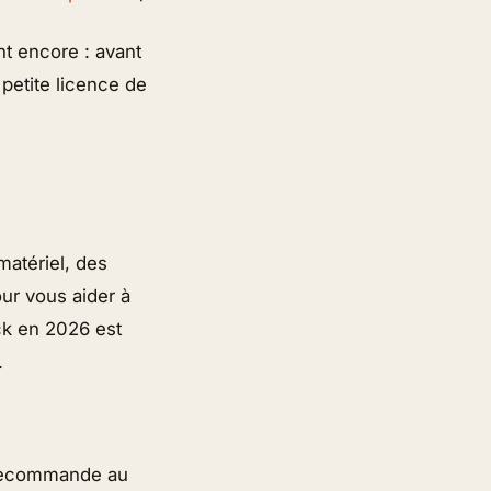
t encore : avant
 petite licence de
matériel, des
our vous aider à
ck en 2026 est
.
n recommande au