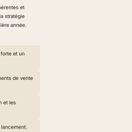
hérentes et
la stratégie
mière année.
forte et un
ments de vente
n et les
e lancement.