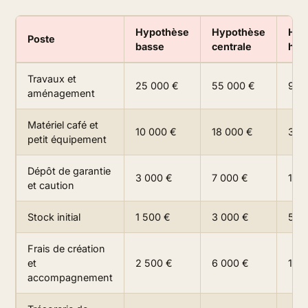
Hypothèse
Hypothèse
Hyp
Poste
basse
centrale
hau
Travaux et
25 000 €
55 000 €
95 
aménagement
Matériel café et
10 000 €
18 000 €
30 
petit équipement
Dépôt de garantie
3 000 €
7 000 €
12 
et caution
Stock initial
1 500 €
3 000 €
5 0
Frais de création
et
2 500 €
6 000 €
10 
accompagnement