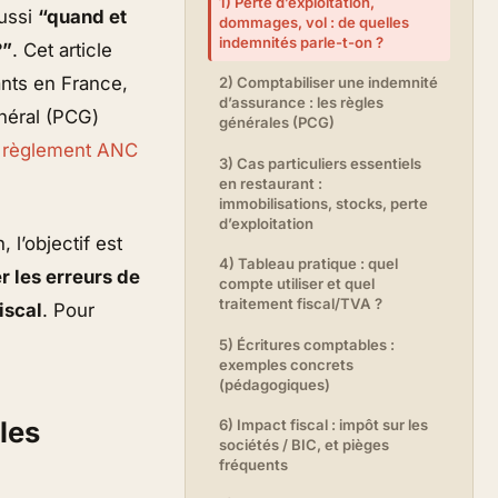
1) Perte d’exploitation,
aussi
“quand et
dommages, vol : de quelles
indemnités parle-t-on ?
?”
. Cet article
ants en France,
2) Comptabiliser une indemnité
d’assurance : les règles
énéral (PCG)
générales (PCG)
: règlement ANC
3) Cas particuliers essentiels
en restaurant :
immobilisations, stocks, perte
d’exploitation
 l’objectif est
4) Tableau pratique : quel
er les erreurs de
compte utiliser et quel
traitement fiscal/TVA ?
iscal
. Pour
5) Écritures comptables :
exemples concrets
(pédagogiques)
les
6) Impact fiscal : impôt sur les
sociétés / BIC, et pièges
fréquents