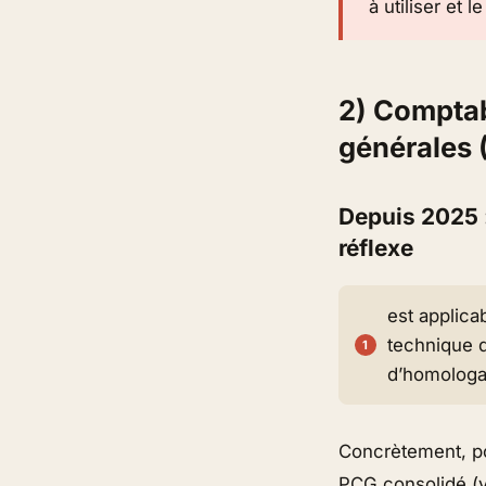
à utiliser et l
2) Comptab
générales 
Depuis 2025 :
réflexe
est applica
technique 
d’homologat
Concrètement, pou
PCG consolidé (