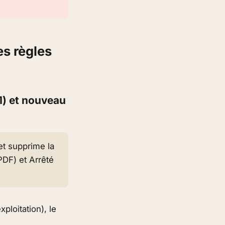
es règles
1) et nouveau
et supprime la
DF) et Arrêté
ploitation), le