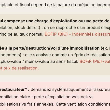
ptable et fiscal dépend de la nature du préjudice indemn
ui compense une charge d’exploitation ou une perte de
oitation, stock détruit) : on se rapproche d’un
produit d’ex
rincipe au taux normal.
BOFiP (BIC) – Indemnités d’assu
ée à la perte/destruction/vol d’une immobilisation
(ex. 
encements) : elle s’analyse comme un “prix de réalisation
e
plus-value / moins-value
au sens fiscal.
BOFiP (Plus-val
t prix de réalisation
.
restaurateur” :
demandez systématiquement à l’assureur
ventilation claire :
perte d’exploitation
vs
stock
vs
bilisations
vs
frais annexes
. Cette ventilation condition