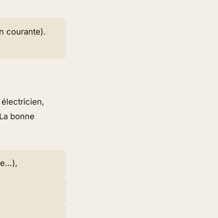
n courante).
électricien,
 La bonne
ce…),