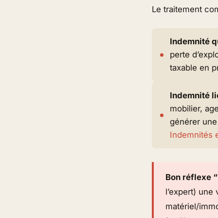
Le traitement com
Indemnité q
perte d’expl
taxable en p
Indemnité li
mobilier, ag
générer un
Indemnités e
Bon réflexe “
l’expert) une 
matériel/immo