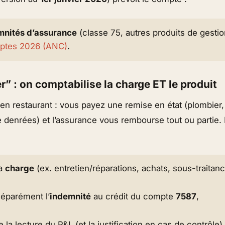
mnités d’assurance
(classe 75, autres produits de gestio
ptes 2026 (ANC)
.
r” : on comptabilise la charge ET le produit
n restaurant : vous payez une remise en état (plombier, 
denrées) et l’assurance vous rembourse tout ou partie.
la
charge
(ex. entretien/réparations, achats, sous-traitan
séparément l’
indemnité
au crédit du compte
7587
,
te la lecture du P&L (et la justification en cas de contrôle).