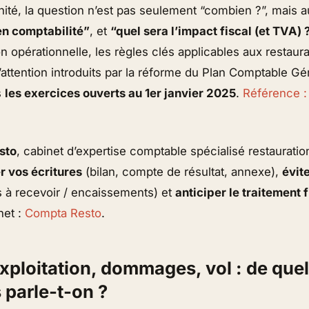
ité, la question n’est pas seulement “combien ?”, mais 
 en comptabilité”
, et
“quel sera l’impact fiscal (et TVA) 
n opérationnelle, les règles clés applicables aux restaur
’attention introduits par la réforme du Plan Comptable G
s
les exercices ouverts au 1er janvier 2025
.
Référence 
sto
, cabinet d’expertise comptable spécialisé restauration,
r vos écritures
(bilan, compte de résultat, annexe),
évit
s à recevoir / encaissements) et
anticiper le traitement f
net :
Compta Resto
.
exploitation, dommages, vol : de quel
 parle-t-on ?