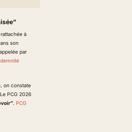
aisée”
e rattachée à
dans son
rappelée par
indemnité
e, on constate
). Le PCG 2026
evoir”
.
PCG