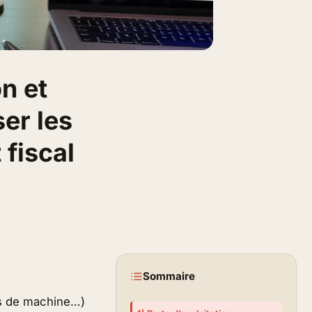
n et
er les
 fiscal
Sommaire
ris de machine…)