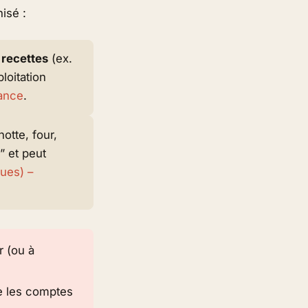
isé :
 recettes
(ex.
ploitation
rance
.
hotte, four,
” et peut
ues) –
 (ou à
ne les comptes