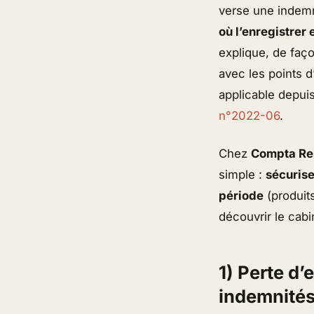
verse une indemn
où l’enregistrer
explique, de faço
avec les points d
applicable depui
n°2022-06
.
Chez
Compta Re
simple :
sécurise
période
(produit
découvrir le cabi
1) Perte d’
indemnités