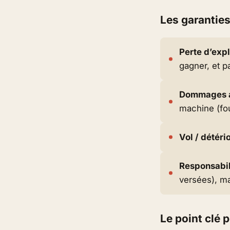
Les garanties
Perte d’expl
gagner, et p
Dommages a
machine (fo
Vol / détéri
Responsabili
versées), ma
Le point clé 