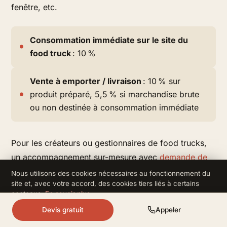
fenêtre, etc.
Consommation immédiate sur le site du
food truck
: 10 %
Vente à emporter / livraison
: 10 % sur
produit préparé, 5,5 % si marchandise brute
ou non destinée à consommation immédiate
Pour les créateurs ou gestionnaires de food trucks,
un accompagnement sur-mesure avec
demande de
devis spécialisée
peut optimiser la gestion de la TVA.
Nous utilisons des cookies nécessaires au fonctionnement du
site et, avec votre accord, des cookies tiers liés à certains
contenus.
En savoir plus
.
Restauration en livraison/dark kitchens
Refuser
Accepter
Devis gratuit
Appeler
Les plateformes de livraison compliquent parfois la