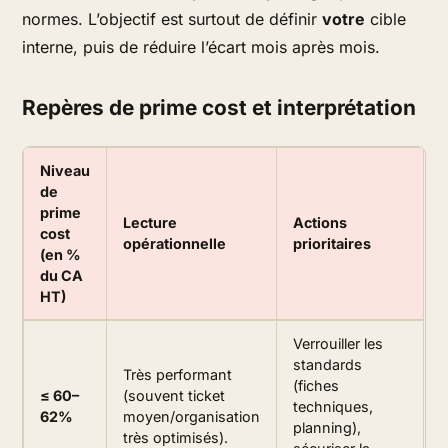
normes. L’objectif est surtout de définir
votre
cible
interne, puis de réduire l’écart mois après mois.
Repères de prime cost et interprétation
Niveau
de
prime
Lecture
Actions
cost
opérationnelle
prioritaires
(en %
du CA
HT)
Verrouiller les
standards
Très performant
(fiches
≤ 60–
(souvent ticket
techniques,
62%
moyen/organisation
planning),
très optimisés).