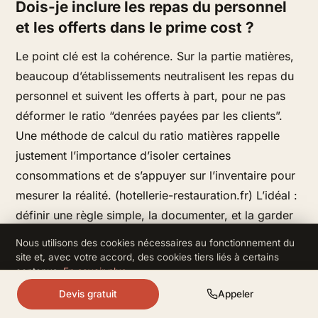
Dois-je inclure les repas du personnel
et les offerts dans le prime cost ?
Le point clé est la cohérence. Sur la partie matières,
beaucoup d’établissements neutralisent les repas du
personnel et suivent les offerts à part, pour ne pas
déformer le ratio “denrées payées par les clients”.
Une méthode de calcul du ratio matières rappelle
justement l’importance d’isoler certaines
consommations et de s’appuyer sur l’inventaire pour
mesurer la réalité. (hotellerie-restauration.fr) L’idéal :
définir une règle simple, la documenter, et la garder
identique d’un mois à l’autre.
Nous utilisons des cookies nécessaires au fonctionnement du
site et, avec votre accord, des cookies tiers liés à certains
contenus.
En savoir plus
.
Et maintenant ?
Refuser
Accepter
Devis gratuit
Appeler