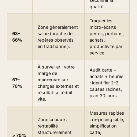
sécuriser la
qualité.
Traquer les
Zone généralement
micro-écarts :
63–
saine (proche de
pertes, portions,
66%
repères observés
achats,
en traditionnel).
productivité par
service.
À surveiller : votre
Audit carte +
marge de
achats + heures
67–
manœuvre sur
: identifier 2–3
70%
charges externes et
causes racines,
résultat se réduit
plan 30 jours.
vite.
Mesures rapides
Zone critique :
: re-pricing ciblé,
rentabilité
simplification
structurellement
carte,
> 70%