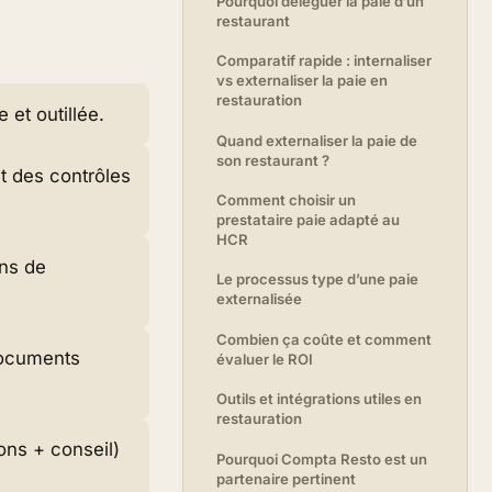
Pourquoi déléguer la paie d’un
restaurant
Comparatif rapide : internaliser
vs externaliser la paie en
restauration
 et outillée.
Quand externaliser la paie de
son restaurant ?
t des contrôles
Comment choisir un
prestataire paie adapté au
HCR
ins de
Le processus type d’une paie
externalisée
Combien ça coûte et comment
 documents
évaluer le ROI
Outils et intégrations utiles en
restauration
ions + conseil)
Pourquoi Compta Resto est un
partenaire pertinent