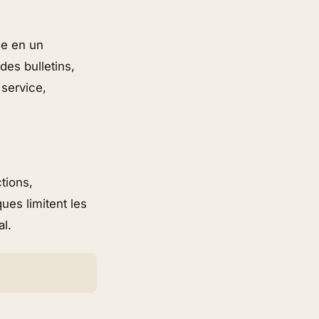
le en un
des bulletins,
 service,
tions,
ues limitent les
al.