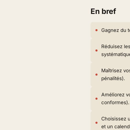
En bref
Gagnez du te
Réduisez les
systématiqu
Maîtrisez vo
pénalités).
Améliorez vo
conformes).
Choisissez u
et un calendr