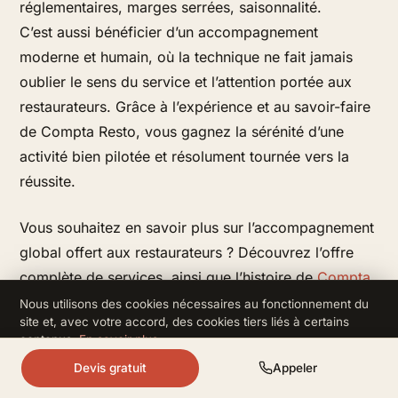
réglementaires, marges serrées, saisonnalité.
C’est aussi bénéficier d’un accompagnement
moderne et humain, où la technique ne fait jamais
oublier le sens du service et l’attention portée aux
restaurateurs. Grâce à l’expérience et au savoir-faire
de Compta Resto, vous gagnez la sérénité d’une
activité bien pilotée et résolument tournée vers la
réussite.
Vous souhaitez en savoir plus sur l’accompagnement
global offert aux restaurateurs ? Découvrez l’offre
complète de services, ainsi que l’histoire de
Compta
Resto sur la page d’accueil
.
Nous utilisons des cookies nécessaires au fonctionnement du
site et, avec votre accord, des cookies tiers liés à certains
contenus.
En savoir plus
.
Refuser
Accepter
Devis gratuit
Appeler