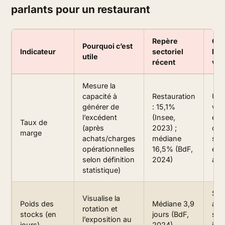
parlants pour un restaurant
Repère
Co
Pourquoi c’est
Indicateur
sectoriel
l’i
utile
récent
vot
Mesure la
capacité à
Restauration
Un 
générer de
: 15,1%
ven
l’excédent
(Insee,
éle
Taux de
(après
2023) ;
ou 
marge
achats/charges
médiane
sal
opérationnelles
16,5% (BdF,
exte
selon définition
2024)
abs
statistique)
Si 
Visualise la
Poids des
Médiane 3,9
au-
rotation et
stocks (en
jours (BdF,
sur
l’exposition au
jours)
2024)
inv