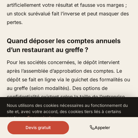
artificiellement votre résultat et fausse vos marges ;
un stock surévalué fait l’inverse et peut masquer des
pertes.
Quand déposer les comptes annuels
d’un restaurant au greffe ?
Pour les sociétés concernées, le dépôt intervient
après l’assemblée d’approbation des comptes. Le
dépôt se fait en ligne via le guichet des formalités ou
au greffe (selon modalités). Des options de
confidentialité existent selon la taille de l’entreprise
(micro/petite). En pratique, ne pilotez pas “à la
Nous utilisons des cookies nécessaires au fonctionnement du
site et, avec votre accord, des cookies tiers liés à certains
dernière minute” : anticipez l’inventaire, les
contenus.
En savoir plus
.
justificatifs de caisse, le rapprochement bancaire et
Refuser
Accepter
Devis gratuit
Appeler
la TVA, car ce sont les points qui ralentissent le plus