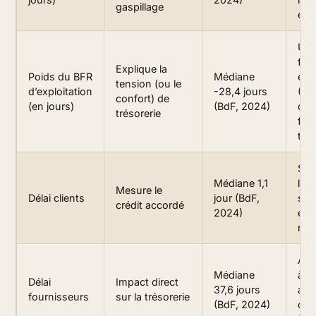
gaspillage
et v
Un 
fré
Explique la
Poids du BFR
Médiane
enc
tension (ou le
d’exploitation
-28,4 jours
(CB
confort) de
(en jours)
(BdF, 2024)
qu’
trésorerie
fou
tard
Si 
Médiane 1,1
l’é
Mesure le
Délai clients
jour (BdF,
surv
crédit accordé
2024)
enc
rel
All
Médiane
à re
Délai
Impact direct
37,6 jours
att
fournisseurs
sur la trésorerie
(BdF, 2024)
de 