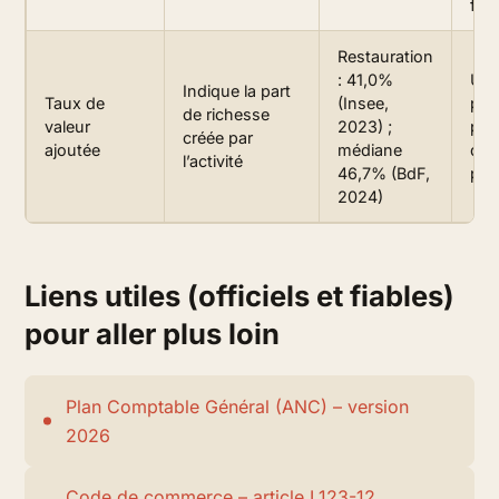
fou
Restauration
: 41,0%
Une
Indique la part
Taux de
(Insee,
peu
de richesse
valeur
2023) ;
pro
créée par
ajoutée
médiane
de 
l’activité
46,7% (BdF,
prix
2024)
Liens utiles (officiels et fiables)
pour aller plus loin
Plan Comptable Général (ANC) – version
2026
Code de commerce – article L123-12