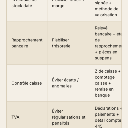
signée +
stock daté
marge
méthode de
valorisation
Relevé
bancaire + état
Rapprochement
Fiabiliser
de
bancaire
trésorerie
rapprochement
+ pièces en
suspens
Z de caisse +
comptage
Éviter écarts /
Contrôle caisse
caisse +
anomalies
remise en
banque
Déclarations +
Éviter
paiements +
TVA
régularisations et
détail comptes
pénalités
445