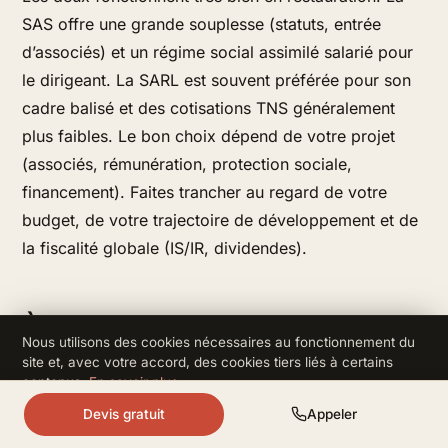
SAS offre une grande souplesse (statuts, entrée
d’associés) et un régime social assimilé salarié pour
le dirigeant. La SARL est souvent préférée pour son
cadre balisé et des cotisations TNS généralement
plus faibles. Le bon choix dépend de votre projet
(associés, rémunération, protection sociale,
financement). Faites trancher au regard de votre
budget, de votre trajectoire de développement et de
la fiscalité globale (IS/IR, dividendes).
À retenir
Nous utilisons des cookies nécessaires au fonctionnement du
site et, avec votre accord, des cookies tiers liés à certains
contenus.
En savoir plus
.
À Paris, le duo concept + emplacement fait
Refuser
Accepter
Devis gratuit
Appeler
80% du succès: testez avant de signer un
bail.