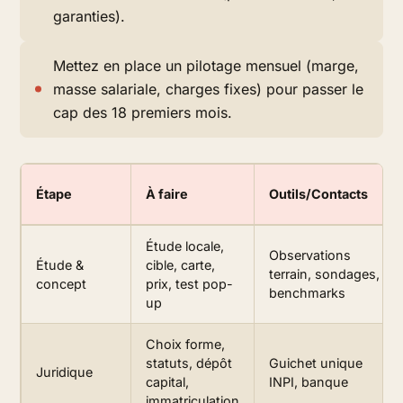
garanties).
Mettez en place un pilotage mensuel (marge,
masse salariale, charges fixes) pour passer le
cap des 18 premiers mois.
Étape
À faire
Outils/Contacts
Étude locale,
Observations
Étude &
cible, carte,
terrain, sondages,
concept
prix, test pop-
benchmarks
up
Choix forme,
statuts, dépôt
Guichet unique
Juridique
capital,
INPI, banque
immatriculation