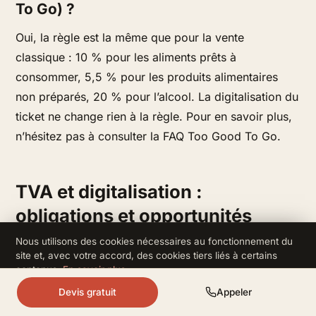
To Go) ?
Oui, la règle est la même que pour la vente
classique : 10 % pour les aliments prêts à
consommer, 5,5 % pour les produits alimentaires
non préparés, 20 % pour l’alcool. La digitalisation du
ticket ne change rien à la règle. Pour en savoir plus,
n’hésitez pas à consulter la FAQ Too Good To Go.
TVA et digitalisation :
obligations et opportunités
Nous utilisons des cookies nécessaires au fonctionnement du
site et, avec votre accord, des cookies tiers liés à certains
Nouvelle législation : obligation d’une
contenus.
En savoir plus
.
caisse certifiée
Refuser
Accepter
Devis gratuit
Appeler
Depuis 2018, tout restaurateur doit utiliser un
logiciel